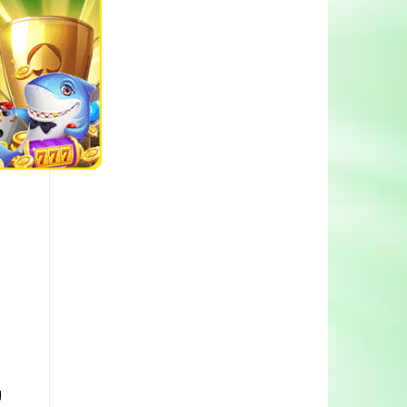
n
thể
iới
g