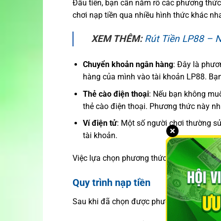
Đầu tiên, bạn cần nắm rõ các phương thức
chơi nạp tiền qua nhiều hình thức khác nh
XEM THÊM:
Rút Tiền LP88 – 
Chuyển khoản ngân hàng
: Đây là phươ
hàng của mình vào tài khoản LP88. Bạn 
Thẻ cào điện thoại
: Nếu bạn không muố
thẻ cào điện thoại. Phương thức này nha
Ví điện tử
: Một số người chơi thường s
tài khoản.
Việc lựa chọn phương thức nạp tiền LP88 sẽ
Quy trình nạp tiền
Sau khi đã chọn được phương thức nạp tiền