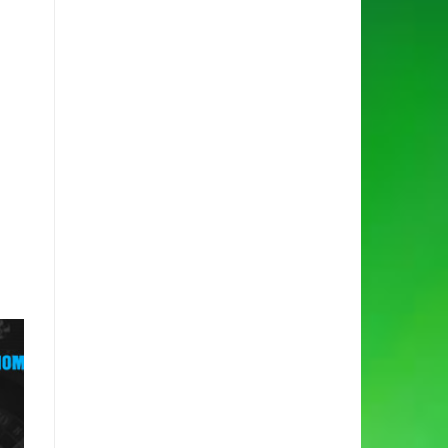
Thao
Hấp
Dẫn