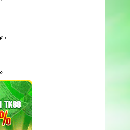
ời
gân
ào