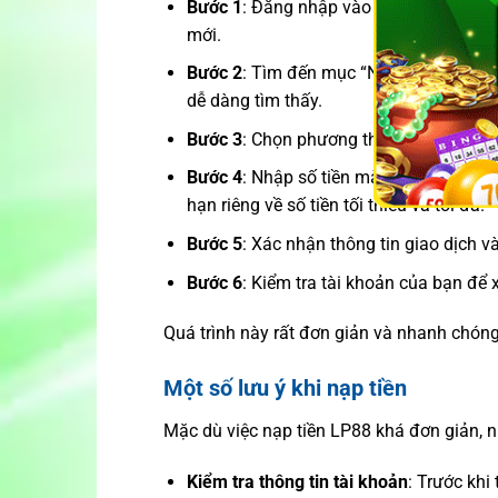
Bước 1
: Đăng nhập vào tài khoản LP88 
mới.
Bước 2
: Tìm đến mục “Nạp tiền”. Thường
dễ dàng tìm thấy.
Bước 3
: Chọn phương thức nạp tiền mà 
Bước 4
: Nhập số tiền mà bạn muốn nạp 
hạn riêng về số tiền tối thiểu và tối đa.
Bước 5
: Xác nhận thông tin giao dịch v
Bước 6
: Kiểm tra tài khoản của bạn để
Quá trình này rất đơn giản và nhanh chóng
Một số lưu ý khi nạp tiền
Mặc dù việc nạp tiền LP88 khá đơn giản, 
Kiểm tra thông tin tài khoản
: Trước khi