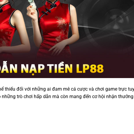
ể thiếu đối với những ai đam mê cá cược và chơi game trực tu
o những trò chơi hấp dẫn mà còn mang đến cơ hội nhận thưởng