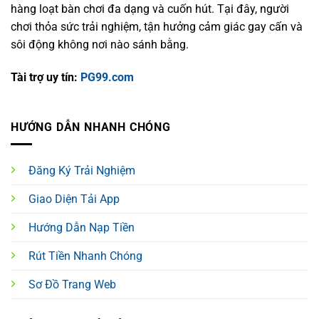
hàng loạt bàn chơi đa dạng và cuốn hút. Tại đây, người
chơi thỏa sức trải nghiệm, tận hưởng cảm giác gay cấn và
sôi động không nơi nào sánh bằng.
Tài trợ uy tín:
PG99.com
HƯỚNG DẪN NHANH CHÓNG
Đăng Ký Trải Nghiệm
Giao Diện Tải App
Hướng Dẫn Nạp Tiền
Rút Tiền Nhanh Chóng
Sơ Đồ Trang Web