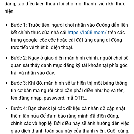
dàng, tạo điều kiện thuận lợi cho mọi thành viên khi thực
hiện.
Bước 1: Trước tiên, người chơi nhấn vào đường dẫn liên
kết chính thức của nhà cái
https://lp88.mom/
trên các
trang google, cốc cốc hoặc cài đặt ứng dụng di động
trực tiếp về thiết bị điện thoại.
Bước 2: Ngay ở giao diện màn hình chính, người chơi sẽ
quan sát thấy danh mục đăng ký tài khoản tại phía góc
trái và nhấn vào đây.
Bước 3: Khi đó, màn hình sẽ tự hiển thị một bảng thông
tin cơ bản mà người chơi cần phải điền như họ và tên,
tên đăng nhập, password, mã OTP,…
Bước 4: Bạn check lại các dữ liệu cá nhân đã cập nhật
thêm lần nữa để đảm bảo rằng mình đã điền đúng,
chính xác và hợp lệ. Bởi điều này sẽ ảnh hưởng đến việc
giao dịch thanh toán sau này của thành viên. Cuối cùng,