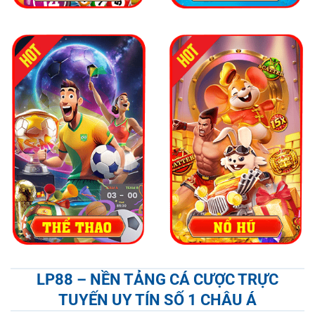
LP88 – NỀN TẢNG CÁ CƯỢC TRỰC
TUYẾN UY TÍN SỐ 1 CHÂU Á