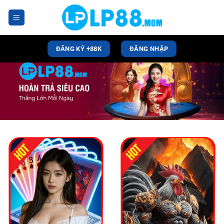
Chuyển
đến
nội
dung
ĐĂNG KÝ +88K
ĐĂNG NHẬP