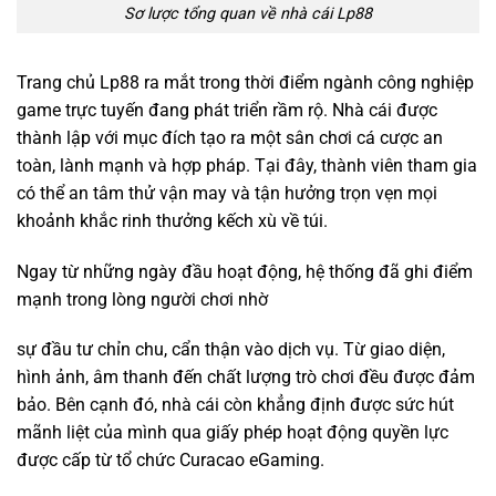
Sơ lược tổng quan về nhà cái Lp88
Trang chủ Lp88 ra mắt trong thời điểm ngành công nghiệp
game trực tuyến đang phát triển rầm rộ. Nhà cái được
thành lập với mục đích tạo ra một sân chơi cá cược an
toàn, lành mạnh và hợp pháp. Tại đây, thành viên tham gia
có thể an tâm thử vận may và tận hưởng trọn vẹn mọi
khoảnh khắc rinh thưởng kếch xù về túi.
Ngay từ những ngày đầu hoạt động, hệ thống đã ghi điểm
mạnh trong lòng người chơi nhờ
sự đầu tư chỉn chu, cẩn thận vào dịch vụ. Từ giao diện,
hình ảnh, âm thanh đến chất lượng trò chơi đều được đảm
bảo. Bên cạnh đó, nhà cái còn khẳng định được sức hút
mãnh liệt của mình qua giấy phép hoạt động quyền lực
được cấp từ tổ chức Curacao eGaming.