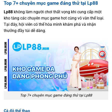
Top 7+ chuyên mục game đáng thử tại Lp88
Lp88
không làm người chơi thất vọng khi cung cấp một
kho tàng các chuyên mục game hot cùng vô vàn thể loại.
Tại đây, hội viên có thể hòa mình khám phá và nhận
thưởng đầy túi dễ dàng.
Top 7+ chuyên mục game đáng thử tại Lp88
Cá độ thể thao