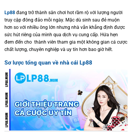
Lp88
đang trở thành sân chơi hot rầm rộ với lượng người
truy cập đông đảo mỗi ngày. Mặc dù sinh sau đẻ muộn
hơn so với nhiều ông lớn nhưng nhà vẫn khẳng định được
sức hút riêng của mình qua dịch vụ cung cấp. Hứa hẹn
đem đến cho thành viên tham gia một không gian cá cược
chất lượng, chuyên nghiệp và uy tín hơn bao giờ hết.
Sơ lược tổng quan về nhà cái Lp88