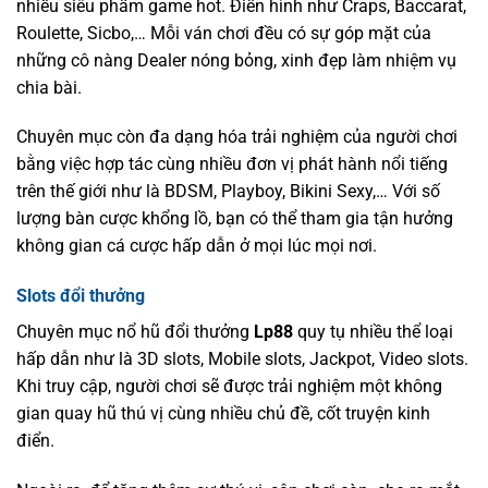
nhiều siêu phẩm game hot. Điển hình như Craps, Baccarat,
Roulette, Sicbo,… Mỗi ván chơi đều có sự góp mặt của
những cô nàng Dealer nóng bỏng, xinh đẹp làm nhiệm vụ
chia bài.
Chuyên mục còn đa dạng hóa trải nghiệm của người chơi
bằng việc hợp tác cùng nhiều đơn vị phát hành nổi tiếng
trên thế giới như là BDSM, Playboy, Bikini Sexy,… Với số
lượng bàn cược khổng lồ, bạn có thể tham gia tận hưởng
không gian cá cược hấp dẫn ở mọi lúc mọi nơi.
Slots đổi thưởng
Chuyên mục nổ hũ đổi thưởng
Lp88
quy tụ nhiều thể loại
hấp dẫn như là 3D slots, Mobile slots, Jackpot, Video slots.
Khi truy cập, người chơi sẽ được trải nghiệm một không
gian quay hũ thú vị cùng nhiều chủ đề, cốt truyện kinh
điển.